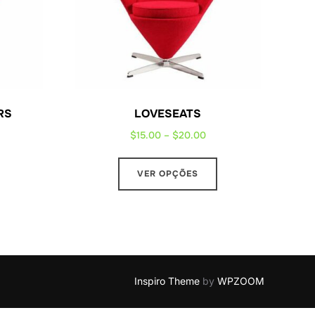
RS
LOVESEATS
Price
$
15.00
–
$
20.00
range:
This
$15.00
VER OPÇÕES
product
through
has
$20.00
multiple
variants.
The
options
Inspiro Theme
by
WPZOOM
may