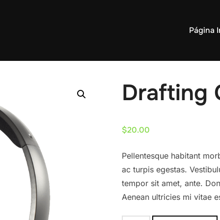
Página I
Drafting 
$
20.00
Pellentesque habitant morb
ac turpis egestas. Vestibul
tempor sit amet, ante. Do
Aenean ultricies mi vitae e