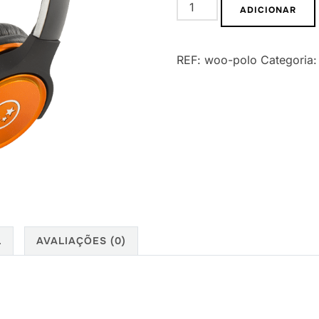
Quantidade
ADICIONAR
de
Drafting
REF:
woo-polo
Categoria
Chairs
L
AVALIAÇÕES (0)