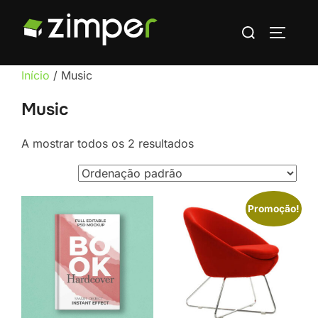
Skip
Search
to
TOGGLE
for:
content
Início
/ Music
Music
A mostrar todos os 2 resultados
Promoção!