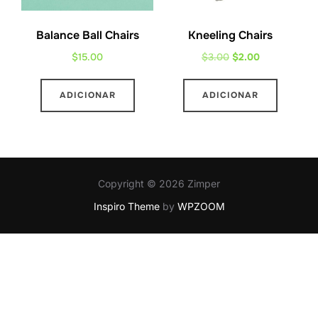
Balance Ball Chairs
Kneeling Chairs
O
O
$
15.00
$
3.00
$
2.00
preço
preço
original
atual
ADICIONAR
ADICIONAR
era:
é:
$3.00.
$2.00.
Copyright © 2026 Zimper
Inspiro Theme
by
WPZOOM